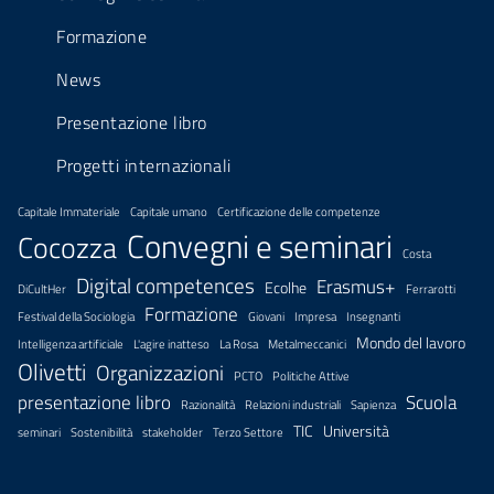
Formazione
News
Presentazione libro
Progetti internazionali
Capitale Immateriale
Capitale umano
Certificazione delle competenze
Convegni e seminari
Cocozza
Costa
Digital competences
Erasmus+
Ecolhe
DiCultHer
Ferrarotti
Formazione
Festival della Sociologia
Giovani
Impresa
Insegnanti
Mondo del lavoro
Intelligenza artificiale
L'agire inatteso
La Rosa
Metalmeccanici
Olivetti
Organizzazioni
PCTO
Politiche Attive
presentazione libro
Scuola
Razionalità
Relazioni industriali
Sapienza
TIC
Università
seminari
Sostenibilità
stakeholder
Terzo Settore