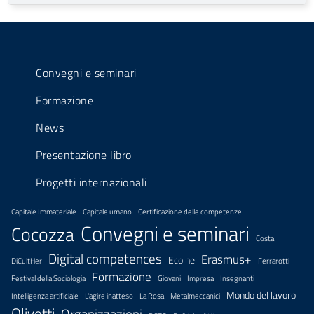
Convegni e seminari
Formazione
News
Presentazione libro
Progetti internazionali
Capitale Immateriale
Capitale umano
Certificazione delle competenze
Convegni e seminari
Cocozza
Costa
Digital competences
Erasmus+
Ecolhe
DiCultHer
Ferrarotti
Formazione
Festival della Sociologia
Giovani
Impresa
Insegnanti
Mondo del lavoro
Intelligenza artificiale
L'agire inatteso
La Rosa
Metalmeccanici
Olivetti
Organizzazioni