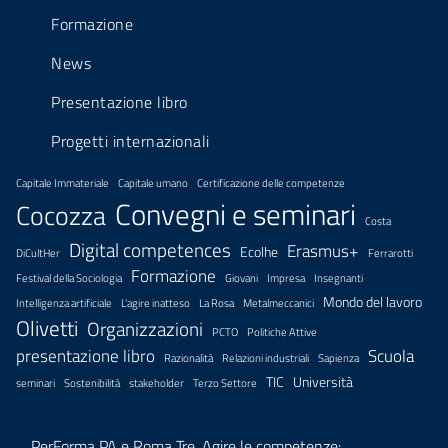
Formazione
News
Presentazione libro
Progetti internazionali
Capitale Immateriale
Capitale umano
Certificazione delle competenze
Convegni e seminari
Cocozza
Costa
Digital competences
Erasmus+
Ecolhe
DiCultHer
Ferrarotti
Formazione
Festival della Sociologia
Giovani
Impresa
Insegnanti
Mondo del lavoro
Intelligenza artificiale
L'agire inatteso
La Rosa
Metalmeccanici
Olivetti
Organizzazioni
PCTO
Politiche Attive
presentazione libro
Scuola
Razionalità
Relazioni industriali
Sapienza
TIC
Università
seminari
Sostenibilità
stakeholder
Terzo Settore
PerForma PA e Roma Tre. Agire le competenze: