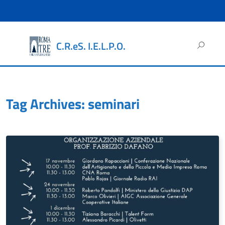
Ricerca
C.R.eS. I.E.L.P.O.
per:
Tag Archives: seminari