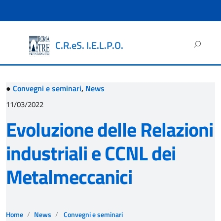
Ricerca
C.R.eS. I.E.L.P.O.
per:
●
Convegni e seminari
,
News
11/03/2022
Evoluzione delle Relazioni
industriali e CCNL dei
Metalmeccanici
Home
News
Convegni e seminari