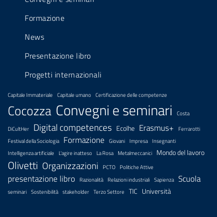
Formazione
News
Presentazione libro
Progetti internazionali
Capitale Immateriale
Capitale umano
Certificazione delle competenze
Convegni e seminari
Cocozza
Costa
Digital competences
Erasmus+
Ecolhe
DiCultHer
Ferrarotti
Formazione
Festival della Sociologia
Giovani
Impresa
Insegnanti
Mondo del lavoro
Intelligenza artificiale
L'agire inatteso
La Rosa
Metalmeccanici
Olivetti
Organizzazioni
PCTO
Politiche Attive
presentazione libro
Scuola
Razionalità
Relazioni industriali
Sapienza
TIC
Università
seminari
Sostenibilità
stakeholder
Terzo Settore