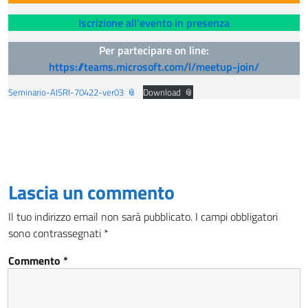
Iscrizione all’evento in presenza
Per partecipare on line:
https://teams.microsoft.com/l/meetup-join/
Seminario-AISRI-70422-ver03
Download
Lascia un commento
Il tuo indirizzo email non sarà pubblicato.
I campi obbligatori
sono contrassegnati
*
Commento
*